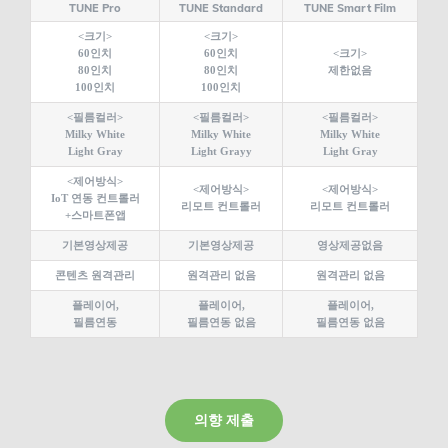
TUNE Pro
TUNE Standard
TUNE Smart Film
<크기>
<크기>
60인치
60인치
<크기>
80인치
80인치
제한없음
100인치
100인치
<필름컬러>
<필름컬러>
<필름컬러>
Milky White
Milky White
Milky White
Light Gray
Light Grayy
Light Gray
<제어방식>
<제어방식>
<제어방식>
IoT 연동 컨트롤러
리모트 컨트롤러
리모트 컨트롤러
+스마트폰앱
기본영상제공
기본영상제공
영상제공없음
콘텐츠 원격관리
원격관리 없음
원격관리 없음
플레이어,
플레이어,
플레이어,
필름연동
필름연동 없음
필름연동 없음
의향 제출