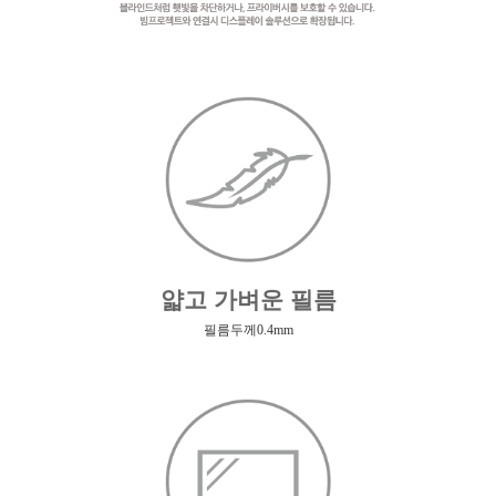
얇고 가벼운 필름
필름두께0.4mm